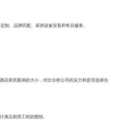
定制、品牌匹配、厨房设备安装和售后服务。
酒店厨房案例的大小，对比分析公司的实力和是否选择合
计酒店厨房工程的图纸。