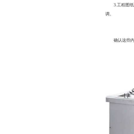
3.工程图纸
调。
确认这些内容