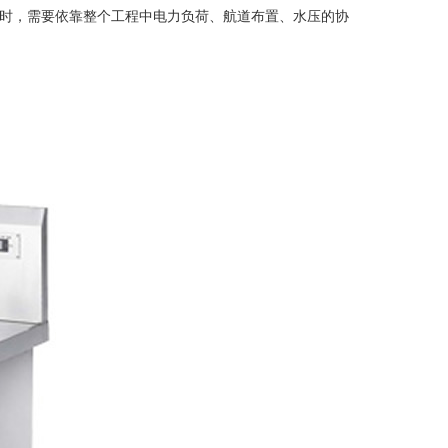
时，需要依靠整个工程中电力负荷、航道布置、水压的协