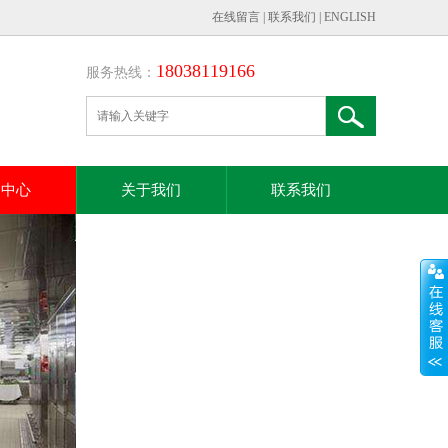
在线留言
|
联系我们
|
ENGLISH
18038119166
服务热线：
闻中心
关于我们
联系我们