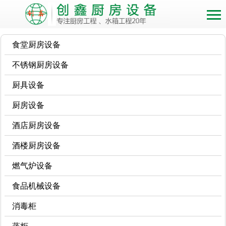
食堂厨房设备
不锈钢厨房设备
厨具设备
厨房设备
酒店厨房设备
酒楼厨房设备
燃气炉设备
食品机械设备
消毒柜