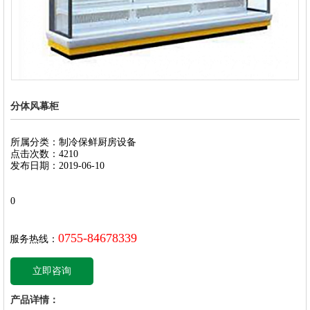
分体风幕柜
所属分类：制冷保鲜厨房设备
点击次数：4210
发布日期：2019-06-10
0
0755-84678339
服务热线：
立即咨询
产品详情：