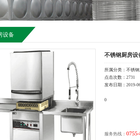
房设备
不锈钢厨房设
所属分类：不锈钢
点击次数：2731
发布日期：2019-06
0
0755-
服务热线：