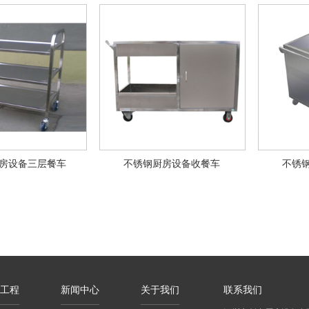
房设备三层餐车
不锈钢厨房设备收餐车
不锈
工程
新闻中心
关于我们
联系我们