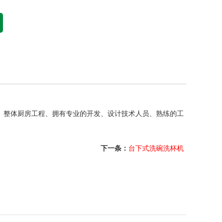
、整体厨房工程、拥有专业的开发、设计技术人员、熟练的工
下一条：
台下式洗碗洗杯机