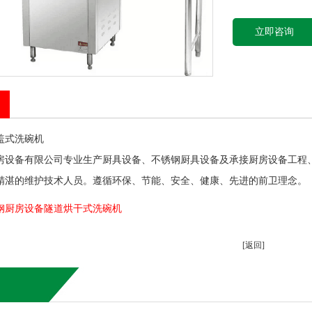
立即咨询
盖式洗碗机
房设备有限公司专业生产厨具设备、不锈钢厨具设备及承接厨房设备工程
精湛的维护技术人员。遵循环保、节能、安全、健康、先进的前卫理念。
钢厨房设备隧道烘干式洗碗机
[返回]