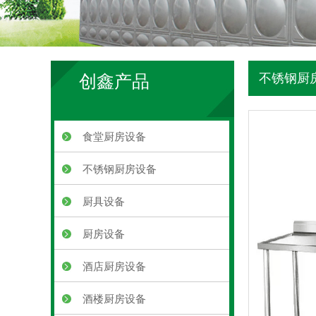
不锈钢厨
创鑫产品
食堂厨房设备
不锈钢厨房设备
厨具设备
厨房设备
酒店厨房设备
酒楼厨房设备