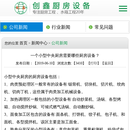
公司新闻
行业新闻
常见问题
首页
新闻中心
公司新闻
您的位置:
>
>
一个小型中央厨房需要哪些厨房设备？
发布日期：【2019-06-10】 浏览次数:【3410】 【
打印
】【
返回
】
小型中央厨房的厨房设备包括：
1、肉类预处理区一般常有的设备有:锯骨机、切块机、切片机、绞肉
机、切肉丁机，这些属于肉类加工机械设备。
2、加热调理区一般包括的小型设备有:自动炒菜机、汤锅、各型烤
箱、自动搅拌炒锅、可倾式燃气汤锅、自动翻炒锅。
3、面食加工区包含的设备有:面条机、打饼机、饺子机、包子机、和
面机、各型搅拌机。该区主要是加工面食。
4、熟食分装区的小型设备有：真空包装机、重量检测机、给袋式包