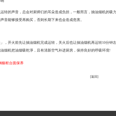
影响
机运转的声音，总会对厨师们的耳朵造成负担，一般而言，抽油烟机的吸
的声音能够接受再购买，否则长期下来也会造成危害。
」，开火前先让抽油烟机完成运转，关火后也让抽油烟机再运转10分钟
抽油烟机把油烟吸乾淨，且有清新空气补进厨房，保持良好的呼吸环境!
钢橱柜台面保养
[返回]