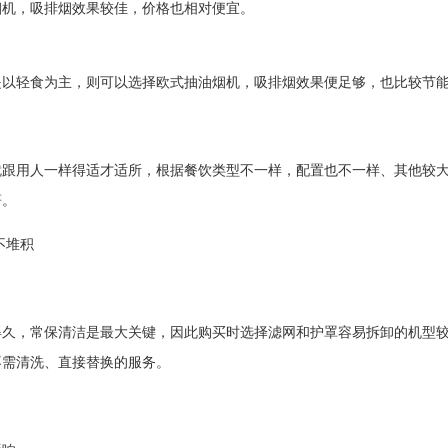
烟机，吸排烟效果较佳，价格也相对便宜。
是以轻食为主，则可以选择欧式抽油烟机，吸排烟效果便足够，也比较节
就跟用人一样得适才适所，根据餐饮类型不一样，配置也不一样、其他较
著。
不堆积
得久，常保清洁是最大关键，因此购买时选择滤网和护罩容易拆卸的机型
不需清洗、直接替换的服务。