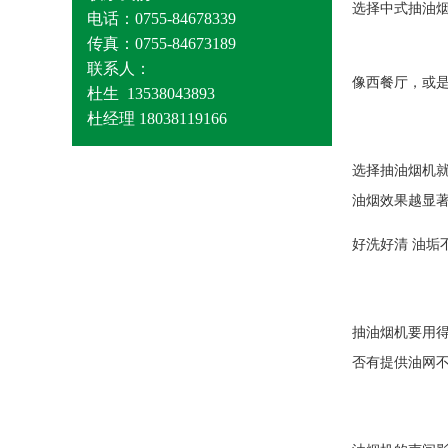
选择中式抽油
电话：0755-84678339
传真：0755-84673189
联系人：
像西餐厅，或
杜生 13538043893
杜经理 18038119166
选择抽油烟机
油烟效果越显
好洗好清 油垢
抽油烟机要用
否有提供油网