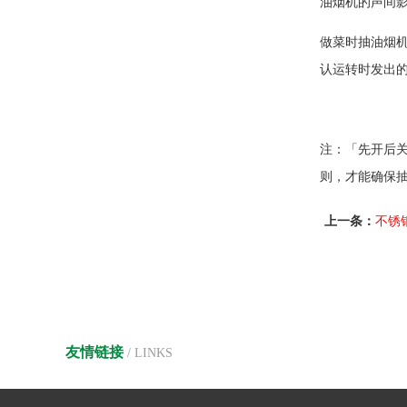
油烟机的声间
做菜时抽油烟
认运转时发出
注：「先开后关
则，才能确保
上一条：
不锈
友情链接
/ LINKS