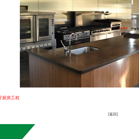
厅厨房工程
[返回]