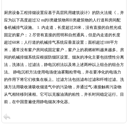
厨房设备工程排烟设置应基于高层民用建筑设计》的防火法规《，并
应为以下高度超过32 m的I类建筑物和II类建筑物的人行道和房间配
备机械排气设施。 1. 内走道，长度超过20米，没有直接的自然光或
固定的窗户； 2.尽管有直接的照明和自然通风，但是内走道的长度
超过60米；人行道的机械排气系统应垂直设置；面积超过100平方
米，通常没有窗户房间或固定窗户，窗户上的易燃材料越来越多。房
间的机械排烟系统应根据防烟区设置。烟灰的净化主要包括惯性分离
法，洗涤法，过滤法，静电沉积法以及将上述两种以上组合的组合方
法。 静电沉积方法使用电场使油雾颗粒带电，并在要净化的电场力
的作用下将它们收集在板上。过滤方法包括滤布过滤和纤维过滤。洗
涤方法用吸收液吸收烟道气中的污染物，并通过气-液接触将污染物
从气相转移到液相。它可以克服油滴的粘性，并长时间稳定运行。目
前，在中国普遍使用静电烟灰净化器。