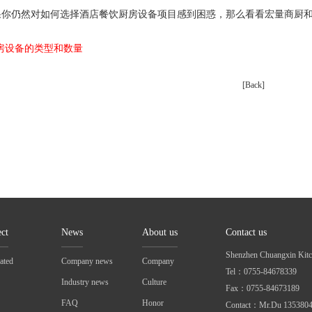
果你仍然对如何选择酒店餐饮厨房设备项目感到困惑，那么看看宏量商厨
房设备的类型和数量
[Back]
ect
News
About us
Contact us
Shenzhen Chuangxin Kitc
rated
Company news
Company
Tel：0755-84678339
Industry news
Culture
Fax：0755-84673189
FAQ
Honor
Contact：Mr.Du 135380