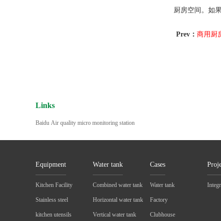
厨房空间。如
Prev：
商用厨
Links
Baidu
Air quality micro monitoring station
Equipment
Water tank
Cases
Proj
Kitchen Facility
Combined water tank
Water tank
Integ
Stainless steel
Horizontal water tank
Factory
kitchen utensils
Vertical water tank
Clubhouse