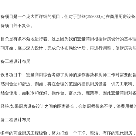
备项目是一个庞大而详细的项目，但对于那些(399000人)在商用厨房
设备项目并不复杂。
项目总是有条不紊地进行着。这是因为我们宏量商厨根据厨房设计的基本
车间开始，逐步深入设计，完成总体布局设计后，再进行调整，使厨房功
设备工程设计布局
房设备项目中，宏量商厨综合考虑了厨师的操作姿势和厨师工作时需要配
师感到合适和舒适。例如，将在合理的范围内提供厨房设备，供刀工取料
备结合使用，如制冷和保鲜、操作台、蓄水池、碗架等。因此宏量商厨对
多经验:如果厨房设备设计之间的距离很长，会给厨师带来不便，浪费用餐
设备工程设计布局
10多年的商业厨房工程经验，努力打造一个干净、整洁、有序的现代厨房