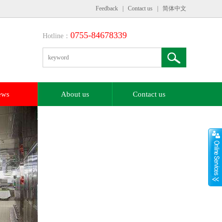
Feedback
|
Contact us
|
简体中文
0755-84678339
Hotline：
ews
About us
Contact us