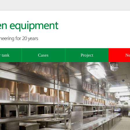
 tank
Cases
Project
N