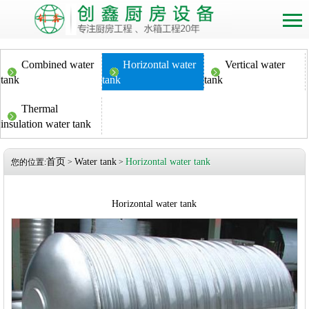
Combined water
Horizontal water
Vertical water
tank
tank
tank
Thermal
insulation water tank
首页
Water tank
Horizontal water tank
您的位置:
>
>
Horizontal water tank