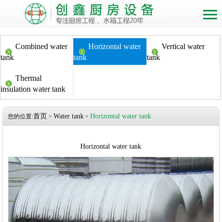
Combined water
Horizontal water
Vertical water
tank
tank
tank
Thermal
insulation water tank
首页
Water tank
Horizontal water tank
您的位置:
>
>
Horizontal water tank